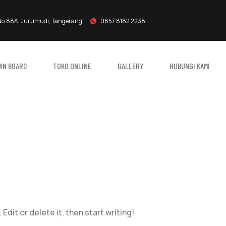
No.88A, Jurumudi, Tangerang
0857 8182 2238
AN BOARD
TOKO ONLINE
GALLERY
HUBUNGI KAMI
I:
UNCATEG
dit or delete it, then start writing!